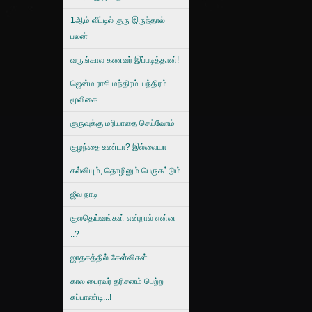
1ஆம் வீட்டில் குரு இருந்தால்
பலன்
வருங்கால கணவர் இப்படித்தான்!
ஜென்ம ராசி மந்திரம் யந்திரம்
மூலிகை
குருவுக்கு மரியாதை செய்வோம்
குழந்தை உண்டா? இல்லையா
கல்வியும், தொழிலும் பெருகட்டும்
ஜீவ நாடி
குலதெய்வங்கள் என்றால் என்ன
..?
ஜாதகத்தில் கேள்விகள்
கால பைரவர் தரிசனம் பெற்ற
சுப்பாண்டி...!