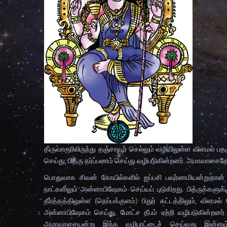
திருவாரூரிலிருந்து தஞ்சாவூர் செல்லும் வழியிலுள்ள விளம
செய்து, பித்ரு தர்ப்பணம் செய்து வழிபடுகின்றனர். அமாவாசை
பொதுவாக சிவன் கோயில்களில் ஐப்பசி பவுர்ணமியன்றுதா
நாட்களிலும் அன்னாபிஷேகம் செய்யப் படுகிறது. பித்ருக்கள
தீர்த்தத்திலுள்ள (தெப்பக்குளம்) பிதுர் கட்டத்திலும், விள
அன்னாபிஷேகம் செய்து, மோட்ச தீபம் ஏற்றி வழிபடுகின்றனர
அமாவாசையன்று இந்த வழிபாட்டைச் செய்வது இன்னும் ச