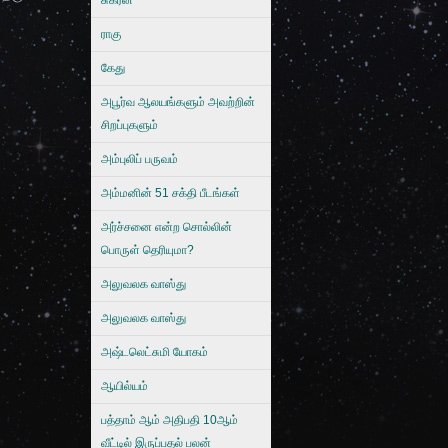
சுக்ரன்
ராகு
கேது
அபூர்வ ஆலயங்களும் அவற்றின்
சிறப்புகளும்
அம்புலிப் பருவம்
அம்மனின் 51 சக்தி பீடங்கள்
அர்ச்சனை என்ற சொல்லின்
பொருள் தெரியுமா?
அலுவலக வாஸ்து
அலுவலக வாஸ்து
அஷ்டலெட்சுமி யோகம்
ஆயில்யம்
பத்தாம் ஆம் அதிபதி 10ஆம்
வீட்டில் இருப்பதல் பலன்