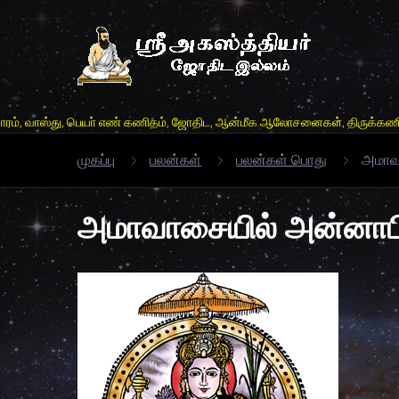
ு, பெயா் எண் கணிதம், ஜோதிட, ஆன்மீக ஆலோசனைகள், திருக்கணிம் லகரி, வாக்கியம
முகப்பு
பலன்கள்
பலன்கள் பொது
அமாவ
அமாவாசையில் அன்னாப