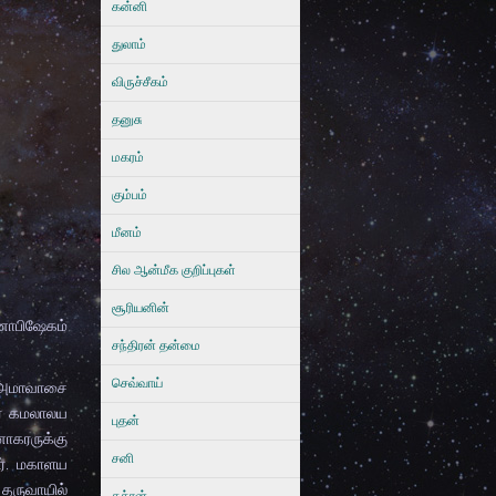
கன்னி
துலாம்
விருச்சீகம்
தனுசு
மகரம்
கும்பம்
மீனம்
சில ஆன்மீக குறிப்புகள்
சூரியனின்
்னாபிஷேகம்
சந்திரன் தன்மை
செவ்வாய்
ா அமாவாசை
ூர் கமலாலய
புதன்
னோகரருக்கு
சனி
ர். மகாளய
ருவாயில்