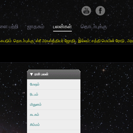
ளை பற்றி
ஜாதகம்
பலன்கள்
தொடா்புக்கு
்கு: ஸ்ரீ அகஸ்த்தியர் ஜோதிட இல்லம், சத்தி மெயின் ரோடு , அரசூர் ,சத்தி வ
ராசி பலன்
மேஷம்
ரிடபம்
மிதுனம்
கடகம்
சிம்மம்