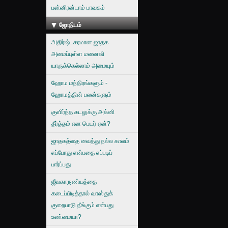
பன்னிரன்டாம் பாவகம்
ஜோதிடம்
அதிர்ஷ்டகரமான ஜாதக
அமைப்புள்ள மனைவி
யாருக்கெல்லாம் அமையும்
ஹோம மந்திரங்களும் -
ஹோமத்தின் பலன்களும்
குளிர்ந்த கடலுக்கு அக்னி
தீர்த்தம் என பெயர் ஏன்?
ஜாதகத்தை வைத்து நல்ல காலம்
எப்போது என்பதை எப்படிப்
பார்ப்பது
ஜீவகாருண்யத்தை
கடைப்பிடித்தால் வாஸ்துக்
குறைபாடு நீங்கும் என்பது
உண்மையா?