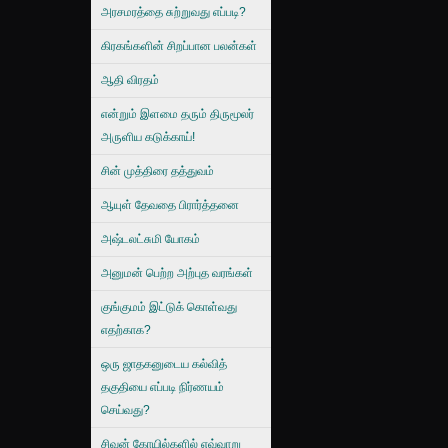
அரசமரத்தை சுற்றுவது எப்படி?
கிரகங்களின் சிறப்பான பலன்கள்
ஆதி விரதம்
என்றும் இளமை தரும் திருமூலர்
அருளிய கடுக்காய்!
சின் முத்திரை தத்துவம்
ஆயுள் தேவதை பிரார்த்தனை
அஷ்டலட்சுமி யோகம்
அனுமன் பெற்ற அற்புத வரங்கள்
குங்குமம் இட்டுக் கொள்வது
எதற்காக?
ஒரு ஜாதகனுடைய கல்வித்
தகுதியை எப்படி நிர்ணயம்
செய்வது?
சிவன் கோயில்களில் எவ்வாறு