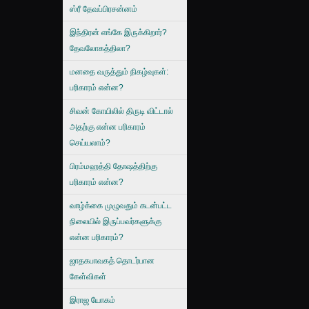
ஸ்ரீ தேவப்பிரசன்னம்
இந்திரன் எங்கே இருக்கிறார்?
தேவலோகத்திலா?
மனதை வருத்தும் நிகழ்வுகள்:
பரிகாரம் என்ன?
சிவன் கோயிலில் திருடி விட்டால்
அதற்கு என்ன பரிகாரம்
செய்யலாம்?
பிரம்மஹத்தி தோஷத்திற்கு
பரிகாரம் என்ன?
வாழ்க்கை முழுவதும் கடன்பட்ட
நிலையில் இருப்பவர்களுக்கு
என்ன பரிகாரம்?
ஜாதகபாவகத் தொடர்பான
கேள்விகள்
இராஜ யோகம்