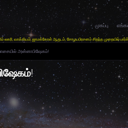
முகப்பு
எங்க
், ஜாமக்கோள் ஆருடம், சோழயபிரசனம் சிறந்த முறையில் பார்க்கபடும். தொடா்புக
ாசையில் அன்னாபிஷேகம்!
ிஷேகம்!