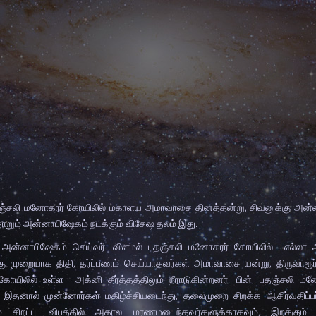
ல் பதஞ்சலி மனோகரர் கோயிலில் மகாளய அமாவாசை தினத்தன்று, சிவனுக்கு அன
தோறும் அன்னாபிஷேகம் நடக்கும் விசேஷ தலம் இது.
ன் அன்னாபிஷேகம் செய்வர். விளமல் பதஞ்சலி மனோகரர் கோயிலில் எல்ல
ுக்கு முறையாக திதி, தர்ப்பணம் செய்யாதவர்கள் அமாவாசை யன்று, திருவார
மல் கோயிலில் உள்ள அக்னி தீர்த்தத்திலும் நீராடுகின்றனர். பின், பதஞ்சலி ம
். இதனால் முன்னோர்கள் மகிழ்ச்சியடைந்து, தலைமுறை சிறக்க ஆசிர்வதிப்ப
ிறப்பு. விபத்தில் அகால மரணமடைந்தவர்களுக்காகவும், இறக்கும் த