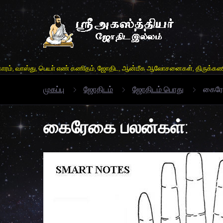
ு, பெயா் எண் கணிதம், ஜோதிட, ஆன்மீக ஆலோசனைகள், திருக்கணிம் லகரி, வாக்கிய
முகப்பு
ஜோதிடம்
ஜோதிடம் பொது
கைரே
கைரேகை பலன்கள்: