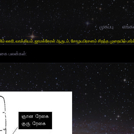
முகப்பு
எங்க
ம், ஜாமக்கோள் ஆருடம், சோழயபிரசனம் சிறந்த முறையில் பார்க்கபடும். தொடா்பு
கை பலன்கள்: