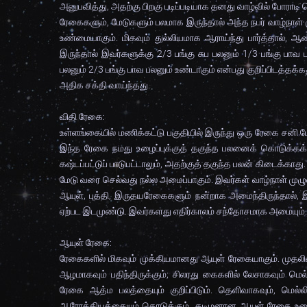
அனுபவித்து, அதற்கு பிறகு படிப்படியாக தனது வாழ்வில் போரா
ரேகைகளும், மேடுகளும் பலமாக இருந்தால் அந்த நபர் வாழ்நாள
உண்மையாகும். மிகவும் துல்லியமாக ஆராய்ந்து பார்த்தால
இருந்தால் இவர்களுக்கு 2/3 பங்கு சுப பலனும் 1/3 பங்கு பாவ
பலனும் 2/3 பங்கு பாவ பலனும் உண்டாகும் என்பது குறிப்பிட
அதிக சக்தி வாய்ந்தது.
விதி ரேகை:
உள்ளங்கையில் மணிக்கட்டு பகுதியில் இருந்து ஒரு ரேகை சனி 
இந்த ரேகை நமது உழைப்புக்குத் தகுந்த பலனைக் கொடுக்கக்
கஷ்டப்பட்டுப் பாடுபட்டாலும், அதற்குத் தகுந்த பலன் கிடைக்காத
மேடு வரை செல்வது நல்ல அமைப்பாகும். இவர்கள் வாழ்நாள் முழு
ஆயுள், புத்தி, இருதயரேகைகளும் நன்றாக அமைந்திருந்தால், இவ
ஏற்பட இடமுண்டு. இவர்களது எதிர்காலம் சந்தோசமாக அமையும்.
ஆயுள் ரேகை:
ரேகைகளில் மிகவும் முக்கியமானது ஆயுள் ரேகையாகும். முத
ஆழமாகவும் பதிந்திருக்கும்; சிலரது கைகளில் லேசாகவும் மெல
ரேகை ஆத்ம பலத்தையும் குறிப்பிடும். தெளிவாகவும், மெல
ஆரோக்கியத்தையும் கொடுக்கும். தடிமனான ஆயுள் ரேகை உடையோர