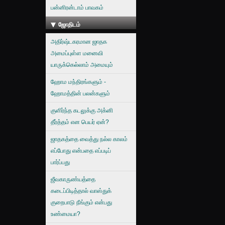
பன்னிரன்டாம் பாவகம்
ஜோதிடம்
அதிர்ஷ்டகரமான ஜாதக
அமைப்புள்ள மனைவி
யாருக்கெல்லாம் அமையும்
ஹோம மந்திரங்களும் -
ஹோமத்தின் பலன்களும்
குளிர்ந்த கடலுக்கு அக்னி
தீர்த்தம் என பெயர் ஏன்?
ஜாதகத்தை வைத்து நல்ல காலம்
எப்போது என்பதை எப்படிப்
பார்ப்பது
ஜீவகாருண்யத்தை
கடைப்பிடித்தால் வாஸ்துக்
குறைபாடு நீங்கும் என்பது
உண்மையா?