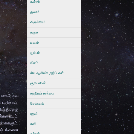
கன்னி
துலாம்
விருச்சீகம்
தனுசு
மகரம்
கும்பம்
மீனம்
சில ஆன்மீக குறிப்புகள்
சூரியனின்
சந்திரன் தன்மை
ன கைரேகை
 பதில் கூற
செவ்வாய்
ற்கு பிறகு
புதன்
்களையும்,
ேகைகளும்,
சனி
கஷ்டங்களை