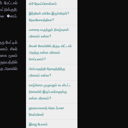
் மேட்டால்
ஸ்ரீ தேவப்பிரசன்னம்
ட்டுக்குறி,
இந்திரன் எங்கே இருக்கிறார்?
கலை �னம்,
தேவலோகத்திலா?
மனதை வருத்தும் நிகழ்வுகள்:
பரிகாரம் என்ன?
ு மேட்டில்
சிவன் கோயிலில் திருடி விட்டால்
ாம். சிலர்
அதற்கு என்ன பரிகாரம்
ேகை மூலம்
செய்யலாம்?
ருதயத்தில்
ந்த அளவில்
பிரம்மஹத்தி தோஷத்திற்கு
பரிகாரம் என்ன?
வாழ்க்கை முழுவதும் கடன்பட்ட
நிலையில் இருப்பவர்களுக்கு
என்ன பரிகாரம்?
ஜாதகபாவகத் தொடர்பான
கேள்விகள்
இராஜ யோகம்