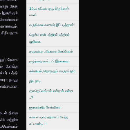
ர்களது தேக
1ஆம் வீட்டில் குரு இருந்தால்
 இருக்கும்
பலன்
உயர்வெண்ணம்
வருங்கால கணவர் இப்படித்தான்!
களாகவும்,
் சிறியதாக
ஜென்ம ராசி மந்திரம் யந்திரம்
மூலிகை
குருவுக்கு மரியாதை செய்வோம்
்லும் ரேகை
குழந்தை உண்டா? இல்லையா
ல், போன்ற
கல்வியும், தொழிலும் பெருகட்டும்
ர். புத்தி
யும், நமது
ஜீவ நாடி
் பலவிதமான
குலதெய்வங்கள் என்றால் என்ன
..?
ஜாதகத்தில் கேள்விகள்
உடல் நிலை
கால பைரவர் தரிசனம் பெற்ற
கியவற்றில்
சுப்பாண்டி...!
ையெல்லாம்