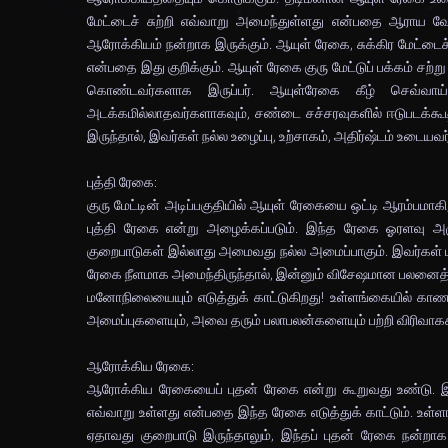
மேட்டைச் சுற்றி எவ்வாறு அமைந்துள்ளது என்பதை ஆராய வேண்
ஆரோக்கியம் நன்றாக இருக்கும். ஆயுள் ரேகை, சுக்கிர மேட்டைச் 
என்பதை இது குறிக்கும். ஆயுள் ரேகை குரு மேட்டுப் பக்கம் சற்ற
கொண்டவர்களாக இருப்பர். ஆயுள்ரேகை கீழ் செவ்வாய் மேட்
அடக்கமில்லாதவர்களாகவும், சண்டை சச்சரவுகளில் ஈடுபடக்கூடி
இருந்தால், இவர்கள் நல்ல உழைப்பு, உற்சாகம், அதிர்ஷ்டம் உடையவ
புத்தி ரேகை:
குரு மேட்டின் அடிப்பகுதியில் ஆயுள் ரேகையை ஒட்டி ஆரம்பமாக
புத்தி ரேகை என்று அழைக்கப்படும். இந்த ரேகை ஓரளவு அழுத
குறைபாடுகள் இல்லாது அமைவது நல்ல அமைப்பாகும். இவர்கள் புத
ரேகை நீளமாக அமைந்திருந்தால், இன்னும் விசேஷமான பலனைத் த
மனோநிலையையும் எடுத்துக் காட்டுகிறது! உள்ளங்கையில் காண
அமைப்புகளையும், அவை தரும் பலாபலன்களையும் பற்றி விரிவாக
ஆரோக்கிய ரேகை:
ஆரோக்கிய ரேகையைப் புதன் ரேகை என்று கூறுவது உண்டு. இத
எவ்வாறு உள்ளது என்பதை இந்த ரேகை எடுத்துக் காட்டும். உ
ஏதாவது குறைபாடு இருந்தாலும், இந்தப் புதன் ரேகை நன்றா