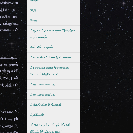
சுக்ரன்
களில் உள்ள
்தில் கண்ட
ராகு
 பலவீனமாக
கேது
 பங்கு சுப
ரேகையையும்
அபூர்வ ஆலயங்களும் அவற்றின்
சிறப்புகளும்
அம்புலிப் பருவம்
்கப்படும்.
அம்மனின் 51 சக்தி பீடங்கள்
வளவு தான்
அர்ச்சனை என்ற சொல்லின்
ிருந்து சனி
பொருள் தெரியுமா?
 ரேகையுடன்
ருத்தியும்
அலுவலக வாஸ்து
அலுவலக வாஸ்து
அஷ்டலெட்சுமி யோகம்
மனாகவும்.
ஆயில்யம்
்லிய ஆயுள்
பத்தாம் ஆம் அதிபதி 10ஆம்
த்தையும்,
வீட்டில் இருப்பதல் பலன்
கை சுக்கிர