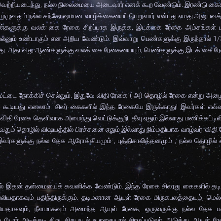
டி வெற்றியடைந்து, நல்ல நிலைமையை அடைவார் எனக் கூற வேண்டும். இரண்டு கை
் முழுவதும் நல்ல சந்தோஷமான வாழ்க்கையைப் பெறுவார் என்பது எமது அனுபவத
், ஆண்களுக்கு வலக் கை ரேகை சிறப்பாக இருக்க, இடக்கை ரேகை அம்சங்கள்
 பலனும் உண்டாகும் என அறிய வேண்டும். இவ்வாறு பெண்களுக்கு இருந்தால் 1/3
த்தக்கது. அதாவது ஆண்களுக்கு வலக் கை ரேகையையும், பெண்களுக்கு இடக் கை 
மேட்டை நோக்கிச் செல்லும். இதுவே விதி ரேகை ( அ) தொழில் ரேகை என்று அழைக
 கூடியது எனலாம். சிலர் கைகளில் இந்த ரேகையே இருக்காது! இவர்கள் எவ்
ு. விதி ரேகை தெளிவாக அமைந்து வெட்டுக்குறி, தீவு ஏதும் இல்லாது மணிக்கட்டில
வதும் தொழில் விஷயத்தில் பிரச்சனை ஏதும் இல்லாது நிம்மதியாக வாழ்வர். விதி
ர்களுக்கு நல்ல தேக ஆரோக்கியமும் , புத்திசாலித்தனமும் , நல்ல தொழில் வி
லில் இதன் தன்மையைக் கவனிக்க வேண்டும். இந்த ரேகை சிலரது கைகளில் தடி
்லியதாகவும் பதிந்திருக்கும். தடிமனான ஆயுள் ரேகை மிருகபலத்தையும், மெல
்லியதாகவும், நீளமாகவும் அமைந்த ஆயுள் ரேகை, ஒருவருக்கு நல்ல தேக பல
் அடிக்கடி சிறு, சிறு உடல் உபாதையால் சிரமப்படுவர். அடுத்து, ஆயுள் ரே