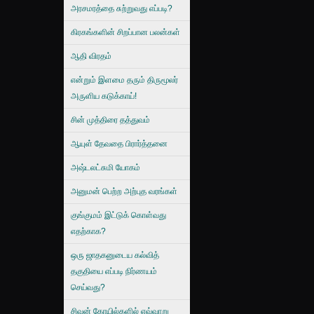
அரசமரத்தை சுற்றுவது எப்படி?
கிரகங்களின் சிறப்பான பலன்கள்
ஆதி விரதம்
என்றும் இளமை தரும் திருமூலர்
அருளிய கடுக்காய்!
சின் முத்திரை தத்துவம்
ஆயுள் தேவதை பிரார்த்தனை
அஷ்டலட்சுமி யோகம்
அனுமன் பெற்ற அற்புத வரங்கள்
குங்குமம் இட்டுக் கொள்வது
எதற்காக?
ஒரு ஜாதகனுடைய கல்வித்
தகுதியை எப்படி நிர்ணயம்
செய்வது?
சிவன் கோயில்களில் எவ்வாறு