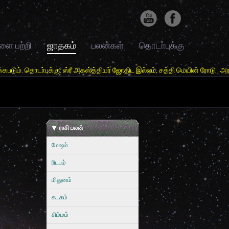
ளை பற்றி
ஜாதகம்
பலன்கள்
தொடா்புக்கு
க்கு: ஸ்ரீ அகஸ்த்தியர் ஜோதிட இல்லம், சத்தி மெயின் ரோடு , அரசூர் ,சத்தி 
ராசி பலன்
மேஷம்
ரிடபம்
மிதுனம்
கடகம்
சிம்மம்