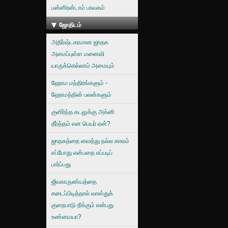
பன்னிரன்டாம் பாவகம்
ஜோதிடம்
அதிர்ஷ்டகரமான ஜாதக
அமைப்புள்ள மனைவி
யாருக்கெல்லாம் அமையும்
ஹோம மந்திரங்களும் -
ஹோமத்தின் பலன்களும்
குளிர்ந்த கடலுக்கு அக்னி
தீர்த்தம் என பெயர் ஏன்?
ஜாதகத்தை வைத்து நல்ல காலம்
எப்போது என்பதை எப்படிப்
பார்ப்பது
ஜீவகாருண்யத்தை
கடைப்பிடித்தால் வாஸ்துக்
குறைபாடு நீங்கும் என்பது
உண்மையா?