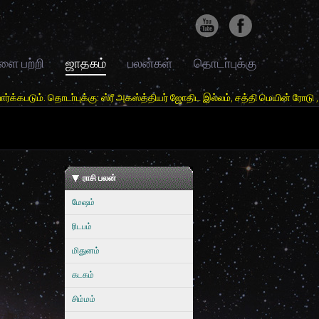
ளை பற்றி
ஜாதகம்
பலன்கள்
தொடா்புக்கு
புக்கு: ஸ்ரீ அகஸ்த்தியர் ஜோதிட இல்லம், சத்தி மெயின் ரோடு , அரசூர் ,சத்த
ராசி பலன்
மேஷம்
ரிடபம்
மிதுனம்
கடகம்
சிம்மம்