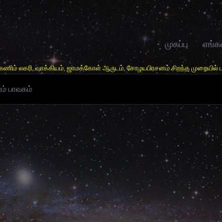
முகப்பு
எங்க
ியம், ஜாமக்கோள் ஆருடம், சோழயபிரசனம் சிறந்த முறையில் பார்க்கபடும். தொடா்
ம் பாவகம்