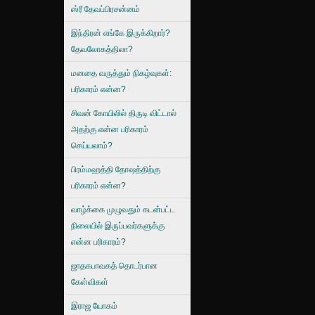
ஸ்ரீ தேவப்பிரசன்னம்
இந்திரன் எங்கே இருக்கிறார்?
தேவலோகத்திலா?
மனதை வருத்தும் நிகழ்வுகள்:
பரிகாரம் என்ன?
சிவன் கோயிலில் திருடி விட்டால்
அதற்கு என்ன பரிகாரம்
செய்யலாம்?
பிரம்மஹத்தி தோஷத்திற்கு
பரிகாரம் என்ன?
வாழ்க்கை முழுவதும் கடன்பட்ட
நிலையில் இருப்பவர்களுக்கு
என்ன பரிகாரம்?
ஜாதகபாவகத் தொடர்பான
கேள்விகள்
இராஜ யோகம்