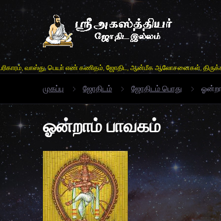
ஸ்து, பெயா் எண் கணிதம், ஜோதிட, ஆன்மீக ஆலோசனைகள், திருக்கணிம் லகரி, வாக்க
முகப்பு
ஜோதிடம்
ஜோதிடம் பொது
ஓன்றா
ஓன்றாம் பாவகம்