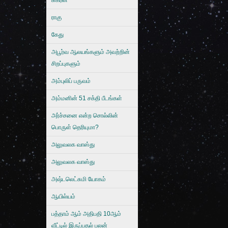
சுக்ரன்
ராகு
கேது
அபூர்வ ஆலயங்களும் அவற்றின்
சிறப்புகளும்
அம்புலிப் பருவம்
அம்மனின் 51 சக்தி பீடங்கள்
அர்ச்சனை என்ற சொல்லின்
பொருள் தெரியுமா?
அலுவலக வாஸ்து
அலுவலக வாஸ்து
அஷ்டலெட்சுமி யோகம்
ஆயில்யம்
பத்தாம் ஆம் அதிபதி 10ஆம்
வீட்டில் இருப்பதல் பலன்