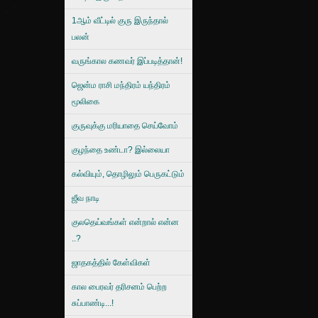
1ஆம் வீட்டில் குரு இருந்தால்
பலன்
வருங்கால கணவர் இப்படித்தான்!
ஜென்ம ராசி மந்திரம் யந்திரம்
மூலிகை
குருவுக்கு மரியாதை செய்வோம்
குழந்தை உண்டா? இல்லையா
கல்வியும், தொழிலும் பெருகட்டும்
ஜீவ நாடி
குலதெய்வங்கள் என்றால் என்ன
..?
ஜாதகத்தில் கேள்விகள்
கால பைரவர் தரிசனம் பெற்ற
சுப்பாண்டி...!