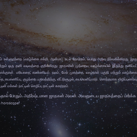
ும் உள்ளுரத்தை (வாழ்க்கை சக்தி
,
ஆன்மா). உடல் தோற்றம்
,
பொது அறிவு நிர்வகிக்கிறது. ஜா
ற்றும் ஒரு தனி வடிவத்தை குறிக்கிறது. ஜாதகரின் முந்தைய வாழ்க்கையில் இருந்து தனிப்பட
ாக்குகள். மரியாதை
,
கண்ணியம்
,
நலம்
,
மேல் முகத்தை
,
வாழ்நாள் பகுதி மற்றும் வாழ்க்க
தை
,
சுயகணிப்பு
,
குழந்தை பருவத்திற்கு
,
வீட்டுசூழல்
,
சுயவெளிப்பாடு. சொந்தமாக விழிப்புணர்வு
்டின் மக்கள் நாட்டின் செழிப்பு நாட்டின் சுகாதரம்.
்தால் போதும். அதிர்ஷ்டமான
ஜாதகன் அவன். அவனுடைய ஜாதகத்தைப் பார்க்க 
 a horoscope!