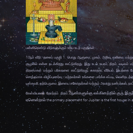
பன்னிரெண்டு வீடுகளுக்கும் உரிய உடற் பகுதிகள்:
1
ஆம் வீடு: தலைப் பகுதி
1.
பொது ஆளுமை
,
முகம்
,
அறிவு
,
வலிமை
,
மற்ற
சூழலில் என்ன நடக்கிறது காட்டுகிறது. இது உடல் உயரம்
,
நிறம்
,
வடிவம் ம
திறமைகள் மற்றும் பரிசுகளை காட்டுகிறது. சுகாதார
,
வீரியம்
,
இயற்கை பே
சொந்தமாக விழிப்புணர்வு - மற்றவர்கள் உங்களை பார்க்க எப்படி
,
வெளிநடத்
டிஸ்கவரி
,
தற்பெருமை
,
இளைய சகோதரர்கள் மற்றும் அவரது நண்பர்கள்
,
நாட
ஆண்களுக்கு லக்கினத்தில் குரு இருந
கேள்வியாளர். தோற்றம். நிறம்
,
ஏனென்றால்
the primary placement for Jupiter is the first house in