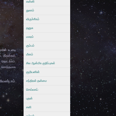
கன்னி
துலாம்
விருச்சீகம்
தனுசு
மகரம்
கும்பம்
தகரின் உடனடி
மீனம்
்ட திறன்கள்
,
ை தொடக்கம்.
சில ஆன்மீக குறிப்புகள்
,
சொந்தமாக
சூரியனின்
வேண்டாம்.
சந்திரன் தன்மை
செவ்வாய்
புதன்
சனி