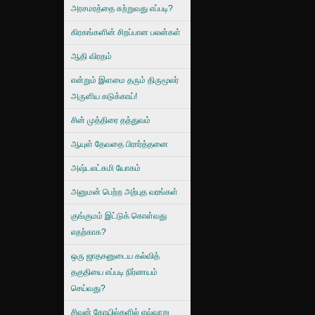
அரசமரத்தை சுற்றுவது எப்படி?
கிரகங்களின் சிறப்பான பலன்கள்
ஆதி விரதம்
என்றும் இளமை தரும் திருமூலர்
அருளிய கடுக்காய்!
சின் முத்திரை தத்துவம்
ஆயுள் தேவதை பிரார்த்தனை
அஷ்டலட்சுமி யோகம்
அனுமன் பெற்ற அற்புத வரங்கள்
குங்குமம் இட்டுக் கொள்வது
எதற்காக?
ஒரு ஜாதகனுடைய கல்வித்
தகுதியை எப்படி நிர்ணயம்
செய்வது?
சிவன் கோயில்களில் எவ்வாறு